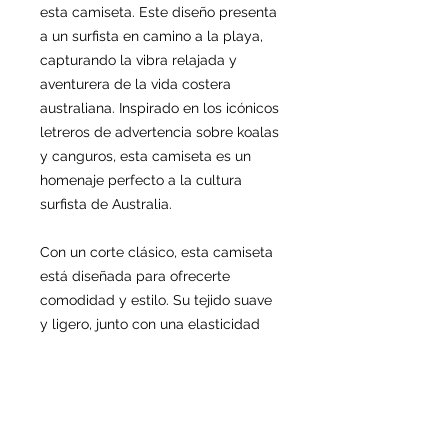
esta camiseta. Este diseño presenta
a un surfista en camino a la playa,
capturando la vibra relajada y
aventurera de la vida costera
australiana. Inspirado en los icónicos
letreros de advertencia sobre koalas
y canguros, esta camiseta es un
homenaje perfecto a la cultura
surfista de Australia.
Con un corte clásico, esta camiseta
está diseñada para ofrecerte
comodidad y estilo. Su tejido suave
y ligero, junto con una elasticidad
ideal, la convierte en la elección
perfecta para cualquier ocasión, ya
sea que estés en la playa o
disfrutando de un día con amigos.
Experimenta la calidad y el espíritu