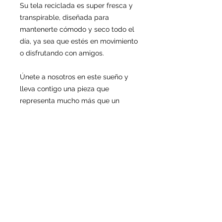
Su tela reciclada es super fresca y
transpirable, diseñada para
mantenerte cómodo y seco todo el
día, ya sea que estés en movimiento
o disfrutando con amigos.
Únete a nosotros en este sueño y
lleva contigo una pieza que
representa mucho más que un
jersey. Este es tu momento y tu
oportunidad de ser parte de Aussie
Dreams. ¡Lleva este sueño contigo!
• Protección solar UPF50+
• Tela elástica en dos direcciones
• Material transpirable que absorbe
la humedad
• Corte regular
• 100% poliéster reciclado