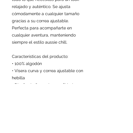
relajado y auténtico. Se ajusta 
cómodamente a cualquier tamaño 
gracias a su correa ajustable. 
Perfecta para acompañarte en 
cualquier aventura, manteniendo 
siempre el estilo aussie chill.
Características del producto:
• 100% algodón
• Visera curva y correa ajustable con 
hebilla
• Diseño de 6 paneles, perfil bajo
Este producto lo fabricamos 
especialmente para ti en cuanto 
realizas tu pedido, ayudando a 
reducir la sobreproducción y 
promoviendo un consumo más 