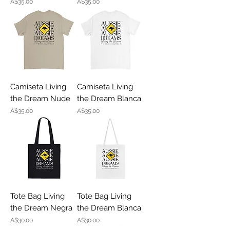
Price
Price
A$35.00
A$35.00
Camiseta Living
Camiseta Living
the Dream Nude
the Dream Blanca
Price
Price
A$35.00
A$35.00
Tote Bag Living
Tote Bag Living
the Dream Negra
the Dream Blanca
Price
Price
A$30.00
A$30.00