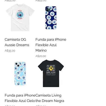
Price
Price
A$55.00
A$55.00
Camiseta OG
Funda para iPhone
Aussie Dreams
Flexible Azul
Marino
Price
A$35.00
Price
A$20.00
Funda para iPhone
Camiseta Living
Flexible Azul Cielo
the Dream Negra