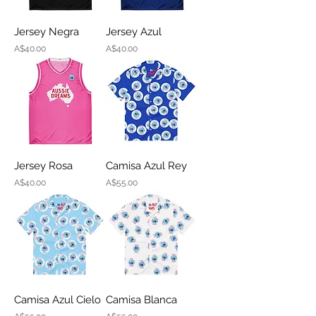
Jersey Negra
Jersey Azul
Price
Price
A$40.00
A$40.00
Jersey Rosa
Camisa Azul Rey
Price
Price
A$40.00
A$55.00
Camisa Azul Cielo
Camisa Blanca