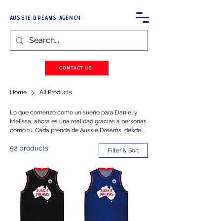
AUSSIE DREAMS AGENCY
CONTACT US
Home
All Products
Lo que comenzó como un sueño para Daniel y
Melissa, ahora es una realidad gracias a personas
como tú. Cada prenda de Aussie Dreams, desde
nuestras camisetas hasta nuestros accesorios,
52 products
está diseñada para que formes parte de este viaje.
Filter & Sort
Queremos que te sientas cómodo, con estilo, y
sobre todo, que te unas a nuestra familia. Cada
vez que llevas una de nuestras prendas, estás
llevando un pedacito de nuestra historia y
haciendo realidad el sueño que tuvimos. Únete a
Aussie Dreams y sé parte de algo más grande.
¡Bienvenido a la familia!