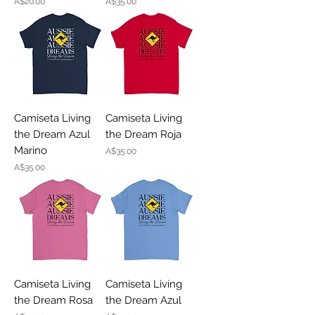
Price
Price
A$20.00
A$35.00
Camiseta Living
Camiseta Living
the Dream Azul
the Dream Roja
Marino
Price
A$35.00
Price
A$35.00
Camiseta Living
Camiseta Living
the Dream Rosa
the Dream Azul