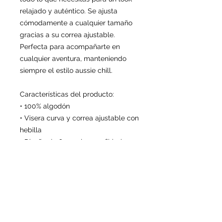
relajado y auténtico. Se ajusta 
cómodamente a cualquier tamaño 
gracias a su correa ajustable. 
Perfecta para acompañarte en 
cualquier aventura, manteniendo 
siempre el estilo aussie chill.
Características del producto:
• 100% algodón
• Visera curva y correa ajustable con 
hebilla
• Diseño de 6 paneles, perfil bajo
Este producto lo fabricamos 
especialmente para ti en cuanto 
realizas tu pedido, ayudando a 
reducir la sobreproducción y 
promoviendo un consumo más 