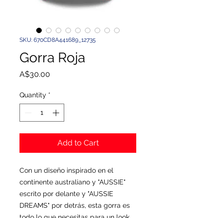
SKU: 670CD8A441689_12735
Gorra Roja
Price
A$30.00
Quantity
*
Add to Cart
Con un diseño inspirado en el 
continente australiano y "AUSSIE" 
escrito por delante y "AUSSIE 
DREAMS" por detrás, esta gorra es 
todo lo que necesitas para un look 